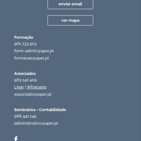
enviar email
ver mapa
Formação
961 733 503
form-admin@apei.pt
formacao@apei.pt
Associados
963 142 409
Ligar
|
Whatsapp
associados@apei.pt
Seminários - Contabilidade
966 441 145
administrativo@apei.pt