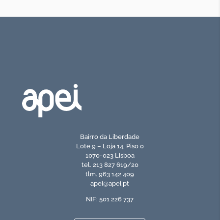
Bairro da Liberdade
Lote 9 – Loja 14, Piso 0
1070-023 Lisboa
tel. 213 827 619/20
tlm. 963 142 409
apei@apei.pt
NIF: 501 226 737