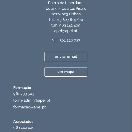
Bairro da Liberdade
Lote 9 – Loja 14, Piso 0
1070-023 Lisboa
tel. 213 827 619/20
tlm. 963 142 409
apei@apei.pt
NIF: 501 226 737
enviar email
ver mapa
Formação
961 733 503
form-admin@apei.pt
formacao@apei.pt
Associados
963 142 409