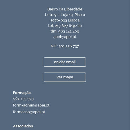
Bairro da Liberdade
Lote 9 – Loja 14, Piso 0
1070-023 Lisboa
tel. 213 827 619/20
tlm. 963 142 409
apei@apei.pt
NIF: 501 226 737
enviar email
ver mapa
Formação
961 733 503
form-admin@apei.pt
formacao@apei.pt
Associados