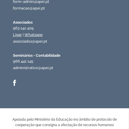
form-admin@apei.pt
formacao@apei.pt
Associados
963 142 409
Ligar
|
Whatsapp
associados@apei.pt
Seminários - Contabilidade
966 441 145
administrativo@apei.pt
Apoiada pelo Ministério da Educação (no âmbito de protocolo de
cooperação que consigna a afectação de recursos humanos)