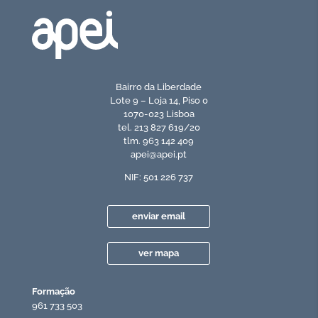
Bairro da Liberdade
Lote 9 – Loja 14, Piso 0
1070-023 Lisboa
tel. 213 827 619/20
tlm. 963 142 409
apei@apei.pt
NIF: 501 226 737
enviar email
ver mapa
Formação
961 733 503