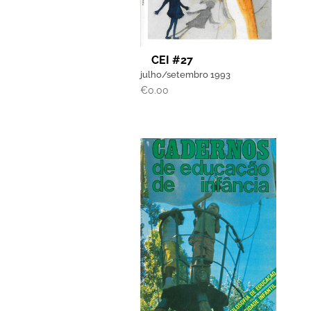
CEI #27
julho/setembro 1993
€
0.00