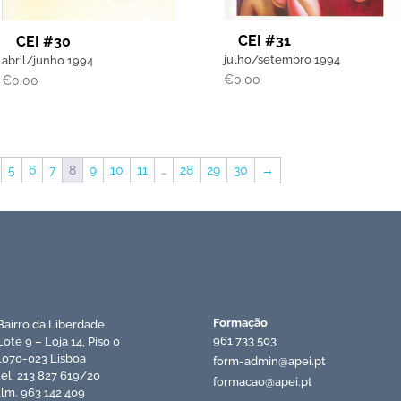
CEI #31
CEI #30
julho/setembro 1994
abril/junho 1994
€
0.00
€
0.00
5
6
7
8
9
10
11
…
28
29
30
→
Recursos APEI
Formação
Bairro da Liberdade
961 733 503
Lote 9 – Loja 14, Piso 0
1070-023 Lisboa
form-admin@apei.pt
tel. 213 827 619/20
formacao@apei.pt
tlm. 963 142 409