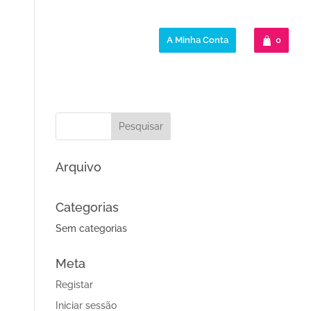
jetos
Emprego
Contactos
A Minha Conta
0
Arquivo
Categorias
Sem categorias
Meta
Registar
Iniciar sessão