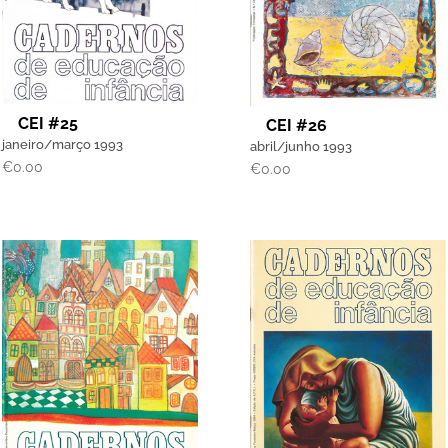
CEI #25
CEI #26
janeiro/março 1993
abril/junho 1993
€
0.00
€
0.00