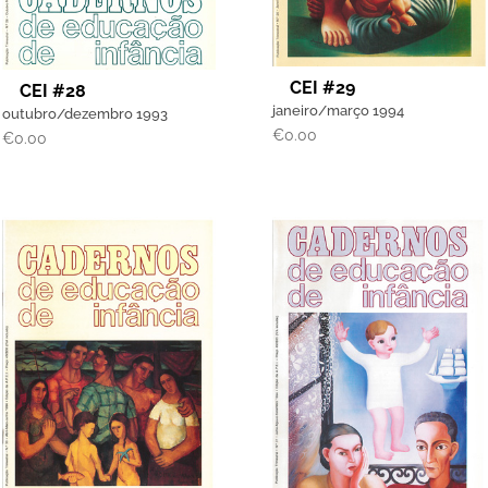
CEI #29
CEI #28
janeiro/março 1994
outubro/dezembro 1993
€
0.00
€
0.00