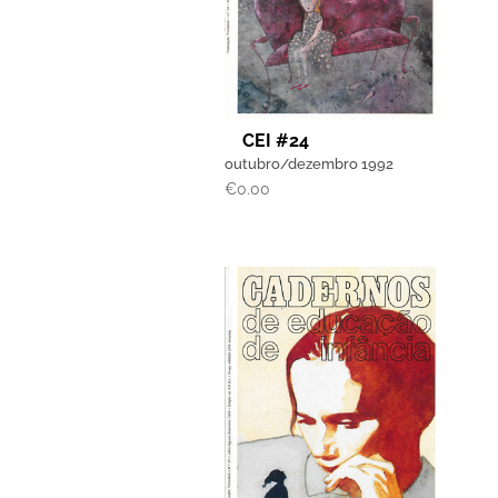
CEI #24
outubro/dezembro 1992
€
0.00