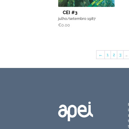
CEI #3
julho/setembro 1987
€
0.00
←
1
2
3
…
Torne-se associado APEI