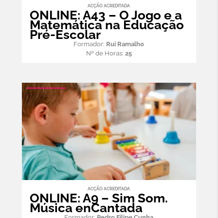
ACÇÃO ACREDITADA
ONLINE: A43 – O Jogo e a
Matemática na Educação
Pré-Escolar
Formador:
Rui Ramalho
Nº de Horas:
25
ACÇÃO ACREDITADA
ONLINE: A9 – Sim Som.
Música enCantada
Formador:
Pedro Filipe Cunha