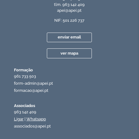
tlm. 963 142 409
apei@apei.pt
NIF: 501 226 737
enviar email
ver mapa
Formação
961 733 503
form-admin@apei.pt
formacao@apei.pt
Associados
963 142 409
Ligar
|
Whatsapp
associados@apei.pt