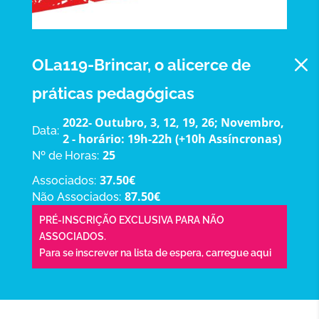
M
OLa119-Brincar, o alicerce de
práticas pedagógicas
2022- Outubro, 3, 12, 19, 26; Novembro,
Data:
2 - horário: 19h-22h (+10h Assíncronas)
25
Nº de Horas:
37.50€
Associados:
87.50€
Não Associados:
PRÉ-INSCRIÇÃO EXCLUSIVA PARA NÃO
ASSOCIADOS.
Para se inscrever na lista de espera,
carregue aqui