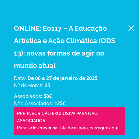
M
ONLINE: E0117 – A Educação
Artística e Ação Climática (ODS
13): novas formas de agir no
mundo atual
De 06 a 27 de janeiro de 2025
Data:
25
Nº de Horas:
50€
Associados:
125€
Não Associados:
PRÉ-INSCRIÇÃO EXCLUSIVA PARA NÃO
ASSOCIADOS.
Para se inscrever na lista de espera,
carregue aqui