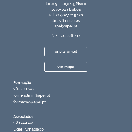
Lote 9 – Loja 14, Piso 0
1070-023 Lisboa
tel. 213 827 619/20
tlm. 963 142 409
apei@apei.pt
NIF: 501 226 737
enviar email
ver mapa
Formação
961 733 503
form-admin@apei.pt
formacao@apei.pt
Associados
963 142 409
Ligar
|
Whatsapp