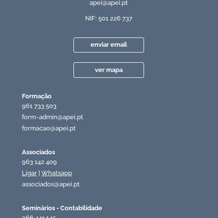
apei@apei.pt
NIF: 501 226 737
enviar email
ver mapa
Formação
961 733 503
form-admin@apei.pt
formacao@apei.pt
Associados
963 142 409
Ligar
|
Whatsapp
associados@apei.pt
Seminários - Contabilidade
966 441 145