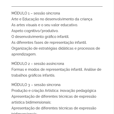
desenvolvimento
da
criança:
materiais
MÓDULO 1 – sessão síncrona
na
Arte e Educação no desenvolvimento da criança
mão,
criatividade
As artes visuais e o seu valor educativo.
em
Aspeto cognitivo/produtivo.
ação!
(Pré-
O desenvolvimento gráfico infantil.
inscrição
exclusiva
As diferentes fases de representação infantil.
para
Organização de estratégias didáticas e processos de
não
associados)
aprendizagem.
MÓDULO 2 – sessão assíncrona
Formas e modos de representação infantil. Análise de
trabalhos gráficos infantis.
MÓDULO 3 – sessão síncrona
Produção e criação Artística: inovação pedagógica
Apresentação de diferentes técnicas de expressão
artística bidimensionais;
Apresentação de diferentes técnicas de expressão