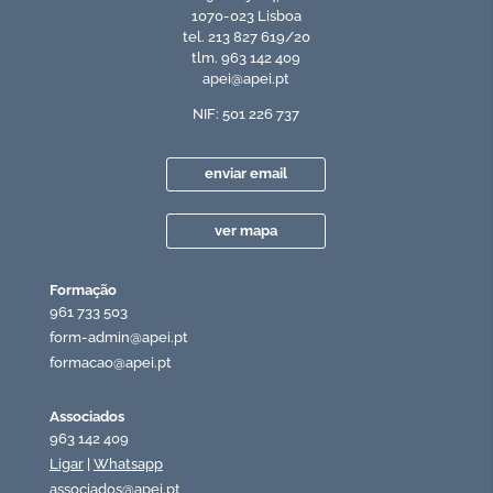
1070-023 Lisboa
tel. 213 827 619/20
tlm. 963 142 409
apei@apei.pt
NIF: 501 226 737
enviar email
ver mapa
Formação
961 733 503
form-admin@apei.pt
formacao@apei.pt
Associados
963 142 409
Ligar
|
Whatsapp
associados@apei.pt