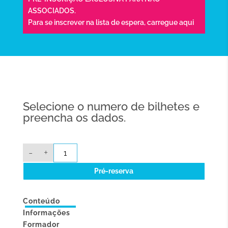
ASSOCIADOS.
Para se inscrever na lista de espera,
carregue aqui
Selecione o numero de bilhetes e
preencha os dados.
Quantidade
-
+
de
ONLINE:
E024
Pré-reserva
-
A
importância
das
Conteúdo
técnicas
artísticas
Informações
para
Formador
o