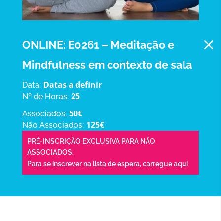
M
ONLINE: E0261 – Meditação e
Mindfulness em contexto de sala
Datas a definir
Data:
25
Nº de Horas:
50€
Associados:
125€
Não Associados:
PRÉ-INSCRIÇÃO EXCLUSIVA PARA NÃO
ASSOCIADOS.
Para se inscrever na lista de espera,
carregue aqui