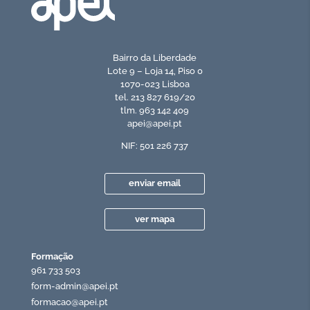
Bairro da Liberdade
Lote 9 – Loja 14, Piso 0
1070-023 Lisboa
tel. 213 827 619/20
tlm. 963 142 409
apei@apei.pt
NIF: 501 226 737
enviar email
ver mapa
Formação
961 733 503
form-admin@apei.pt
formacao@apei.pt