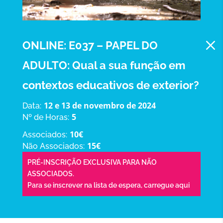
M
ONLINE: E037 – PAPEL DO
ADULTO: Qual a sua função em
contextos educativos de exterior?
12 e 13 de novembro de 2024
Data:
5
Nº de Horas:
10€
Associados:
15€
Não Associados:
PRÉ-INSCRIÇÃO EXCLUSIVA PARA NÃO
ASSOCIADOS.
Para se inscrever na lista de espera,
carregue aqui