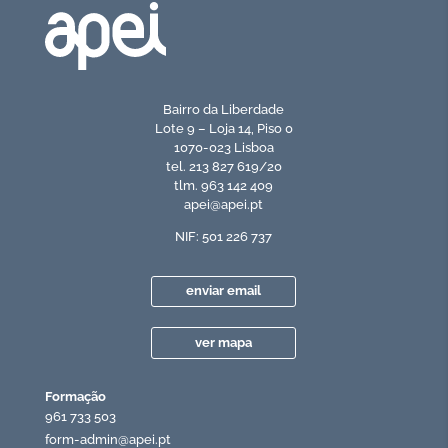
Bairro da Liberdade
Lote 9 – Loja 14, Piso 0
1070-023 Lisboa
tel. 213 827 619/20
tlm. 963 142 409
apei@apei.pt
NIF: 501 226 737
enviar email
ver mapa
Formação
961 733 503
form-admin@apei.pt