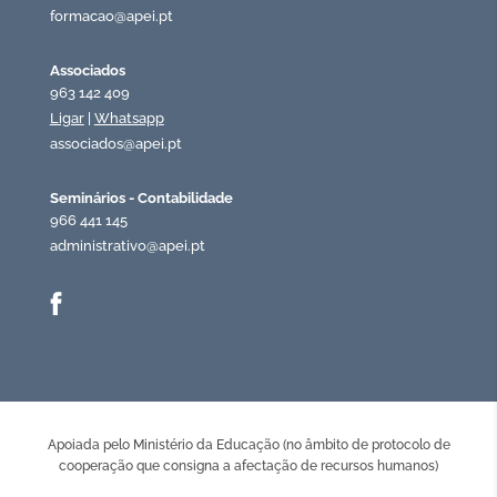
formacao@apei.pt
Associados
963 142 409
Ligar
|
Whatsapp
associados@apei.pt
Seminários - Contabilidade
966 441 145
administrativo@apei.pt
Apoiada pelo Ministério da Educação (no âmbito de protocolo de
cooperação que consigna a afectação de recursos humanos)