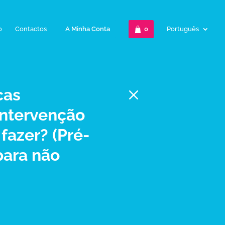
o
Contactos
A Minha Conta
0
Português
M
cas
ntervenção
fazer? (Pré-
para não