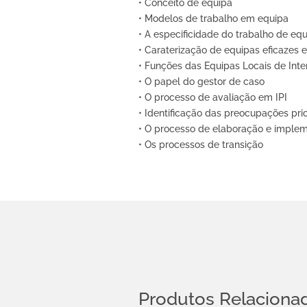
• Conceito de equipa
Como
fazer?
• Modelos de trabalho em equipa
(Pré-
• A especificidade do trabalho de eq
inscrição
exclusiva
• Caraterização de equipas eficazes 
para
não
• Funções das Equipas Locais de Int
associados)
• O papel do gestor de caso
• O processo de avaliação em IPI
• Identificação das preocupações prio
• O processo de elaboração e imple
• Os processos de transição
Produtos Relaciona