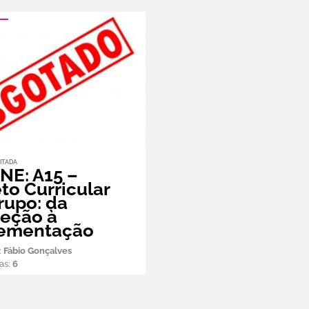
ITADA
NE: A15 –
to Curricular
rupo: da
eção à
ementação
:
Fábio Gonçalves
as:
6