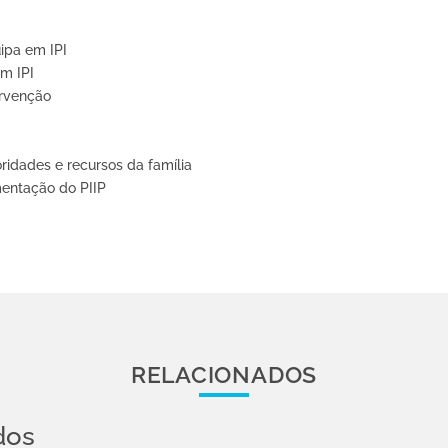
uipa em IPI
em IPI
ervenção
ridades e recursos da família
mentação do PIIP
RELACIONADOS
dos