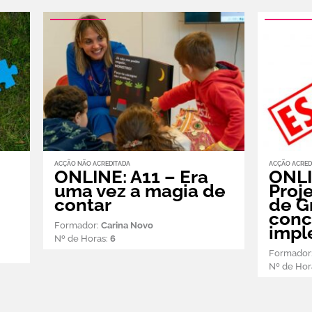
ACÇÃO NÃO ACREDITADA
ACÇÃO ACRED
ONLINE: A11 – Era
ONLI
uma vez a magia de
Proje
contar
de G
conc
Formador:
Carina Novo
impl
Nº de Horas:
6
Formador
Nº de Hor