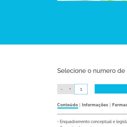
Selecione o numero de 
Quantidade
-
+
de
ONLINE:
E58
-
Conteúdo
Informações
Forma
Práticas
recomendadas
em
Intervenção
• Enquadramento conceptual e legisla
Precoce
(IPI)-