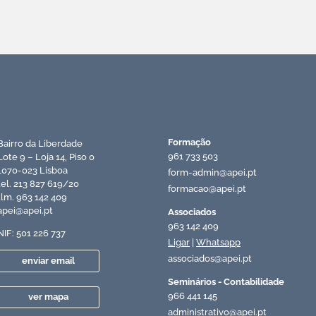
Recursos APEI
Formação
Bairro da Liberdade
961 733 503
Lote 9 – Loja 14, Piso 0
1070-023 Lisboa
form-admin@apei.pt
tel. 213 827 619/20
formacao@apei.pt
tlm. 963 142 409
apei@apei.pt
Associados
963 142 409
NIF: 501 226 737
Ligar
|
Whatsapp
associados@apei.pt
enviar email
Seminários - Contabilidade
966 441 145
ver mapa
administrativo@apei.pt