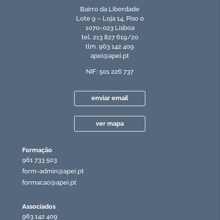
Bairro da Liberdade
Lote 9 – Loja 14, Piso 0
1070-023 Lisboa
tel. 213 827 619/20
tlm. 963 142 409
apei@apei.pt
NIF: 501 226 737
enviar email
ver mapa
Formação
961 733 503
form-admin@apei.pt
formacao@apei.pt
Associados
963 142 409