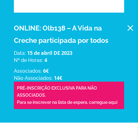
M
ONLINE: Olb138 – A Vida na
Creche participada por todos
15 de abril DE 2023
Data:
4
Nº de Horas:
6€
Associados:
14€
Não Associados:
PRÉ-INSCRIÇÃO EXCLUSIVA PARA NÃO
ASSOCIADOS.
Para se inscrever na lista de espera,
carregue aqui