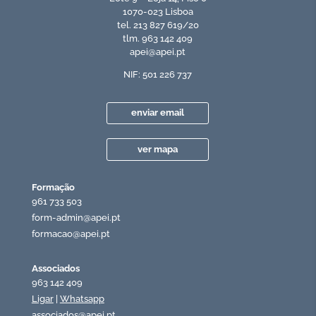
1070-023 Lisboa
tel. 213 827 619/20
tlm. 963 142 409
apei@apei.pt
NIF: 501 226 737
enviar email
ver mapa
Formação
961 733 503
form-admin@apei.pt
formacao@apei.pt
Associados
963 142 409
Ligar
|
Whatsapp
associados@apei.pt