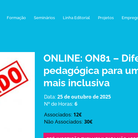
Formação
Seminários
Linha Editorial
Projetos
Empreg
ONLINE: ON81 – Dif
pedagógica para u
mais inclusiva
25 de outubro de 2025
Data:
6
Nº de Horas:
12€
Associados:
30€
Não Associados: