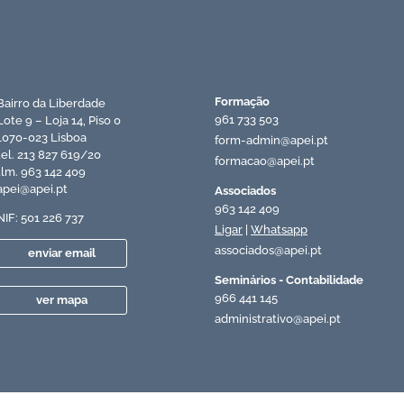
Formação
Bairro da Liberdade
961 733 503
Lote 9 – Loja 14, Piso 0
1070-023 Lisboa
form-admin@apei.pt
tel. 213 827 619/20
formacao@apei.pt
tlm. 963 142 409
apei@apei.pt
Associados
963 142 409
NIF: 501 226 737
Ligar
|
Whatsapp
associados@apei.pt
enviar email
Seminários - Contabilidade
966 441 145
ver mapa
administrativo@apei.pt