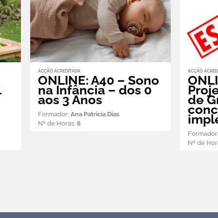
ACÇÃO ACREDITADA
ACÇÃO ACRED
ONLINE: A40 – Sono
ONLI
l
na Infância – dos 0
Proje
aos 3 Anos
de G
conc
Formador:
Ana Patrícia Dias
impl
Nº de Horas:
6
Formador
Nº de Hor
Recursos APEI