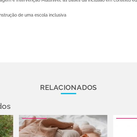
agem e Intervenção Multinível: as bases da inclusão em contexto e
nstrução de uma escola inclusiva
RELACIONADOS
dos