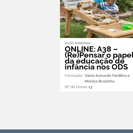
ACÇÃO ACREDITADA
ONLINE: A38 –
(Re)Pensar o pape
da educação de
infância nos ODS
Formador:
Vânia Azevedo Fardilha e
Mónica Brazinha
Nº de Horas:
13
Torne-se associado APEI