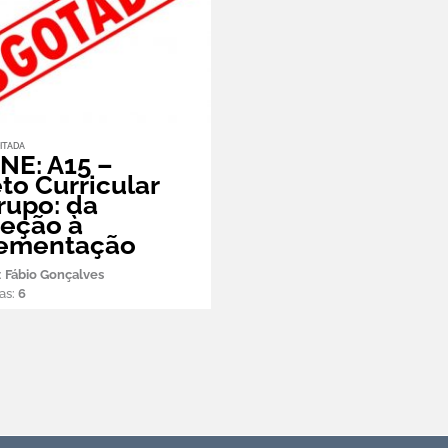
ITADA
NE: A15 –
to Curricular
rupo: da
eção à
ementação
:
Fábio Gonçalves
as:
6
Subscreva a Newsletter APEI