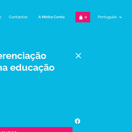
o
Contactos
A Minha Conta
0
Português
M
erenciação
ma educação