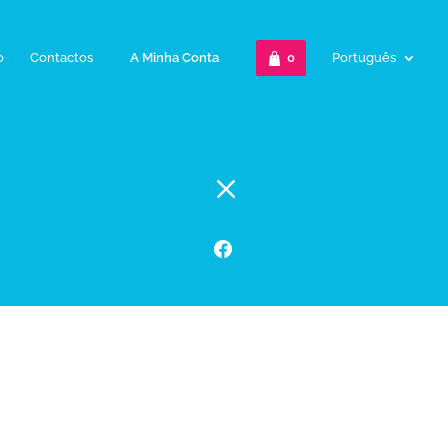
o
Contactos
A Minha Conta
0
Português
M
M