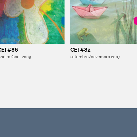
CEI #86
CEI #82
aneiro/abril 2009
setembro/dezembro 2007
Recursos APEI