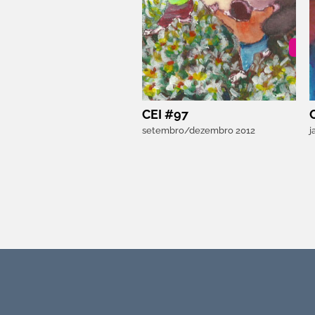
CEI #97
setembro/dezembro 2012
j
Torne-se associado APEI