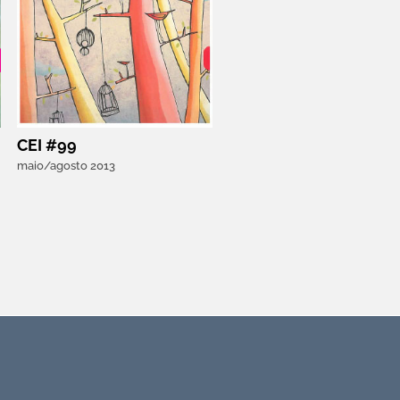
CEI #99
maio/agosto 2013
Subscreva a Newsletter APEI