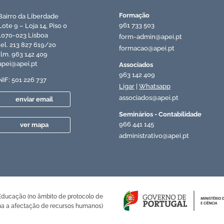
Formação
Bairro da Liberdade
961 733 503
Lote 9 – Loja 14, Piso 0
1070-023 Lisboa
form-admin@apei.pt
tel. 213 827 619/20
formacao@apei.pt
tlm. 963 142 409
apei@apei.pt
Associados
963 142 409
NIF: 501 226 737
Ligar
|
Whatsapp
associados@apei.pt
enviar email
Seminários - Contabilidade
966 441 145
ver mapa
administrativo@apei.pt
 Educação (no âmbito de protocolo de
a a afectação de recursos humanos)