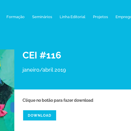
Formação
Seminários
Linha Editorial
Projetos
Empreg
CEI #116
janeiro/abril 2019
Clique no botão para fazer download
DOWNLOAD