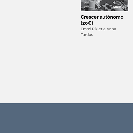
Crescer autónomo
(20€)
Emmi Pikler e Anna
Tardos
Torne-se associado APEI