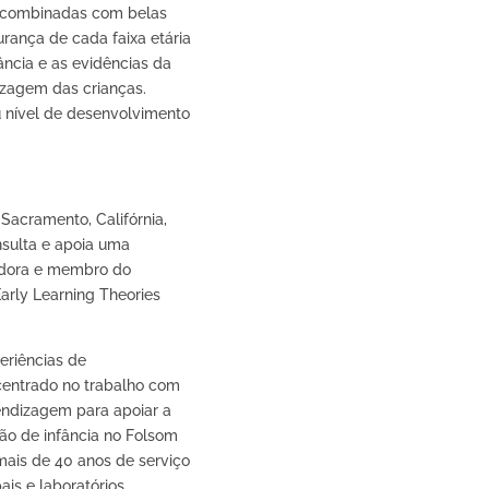
o combinadas com belas
urança de cada faixa etária
ância e as evidências da
izagem das crianças.
u nível de desenvolvimento
Sacramento, Califórnia,
nsulta e apoia uma
tadora e membro do
arly Learning Theories
eriências de
á centrado no trabalho com
ndizagem para apoiar a
ção de infância no Folsom
 mais de 40 anos de serviço
is e laboratórios