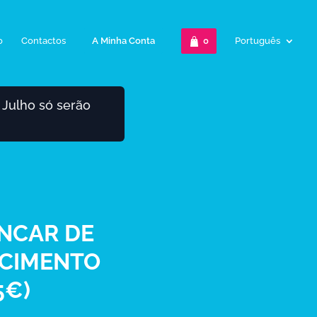
o
Contactos
A Minha Conta
0
Português
 Julho só serão
INCAR DE
SCIMENTO
5€)