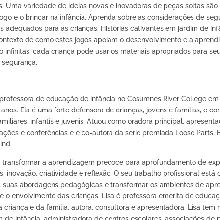
s. Uma variedade de ideias novas e inovadoras de peças soltas sã
o jogo e o brincar na infância. Aprenda sobre as considerações de seg
s adequados para as crianças. Histórias cativantes em jardim de inf
ontexto de como estes jogos apoiam o desenvolvimento e a aprend
 infinitas, cada criança pode usar os materiais apropriados para se
 segurança.
 professora de educação de infância no Cosumnes River College em 
anos. Ela é uma forte defensora de crianças, jovens e famílias, e co
iliares, infantis e juvenis. Atuou como oradora principal, apresen
ações e conferências e é co-autora da série premiada Loose Parts, E
ind.
m transformar a aprendizagem precoce para aprofundamento de exp
s, inovação, criatividade e reflexão. O seu trabalho profissional est
 suas abordagens pedagógicas e transformar os ambientes de apre
 e o envolvimento das crianças. Lisa é professora emérita de educa
 criança e da família, autora, consultora e apresentadora. Lisa tem
de infância, administradora de centros escolares, associações de pa