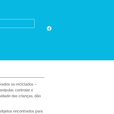
M
prados ou reciclados –
nipular, controlar e
osidade das crianças, dão
e objetos encontrados para