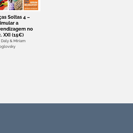
as Soltas 4 –
imular a
rendizagem no
. XXI (15€)
a Daly & Miriam
oglovsky
Subscreva a Newsletter APEI