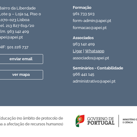
Formação
Bairro da Liberdade
961 733 503
Lote 9 – Loja 14, Piso 0
1070-023 Lisboa
form-admin@apei.pt
tel. 213 827 619/20
formacao@apei.pt
tlm. 963 142 409
apei@apei.pt
Associados
963 142 409
NIF: 501 226 737
Ligar
|
Whatsapp
associados@apei.pt
enviar email
Seminários - Contabilidade
966 441 145
ver mapa
administrativo@apei.pt
 Educação (no âmbito de protocolo de
a a afectação de recursos humanos)