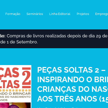
Formação
Seminários
Linha Editorial
Projetos
Empreg
ão:
Compras de livros realizadas depois de dia 29 de
r de 1 de Setembro.
PEÇAS SOLTAS 2 –
INSPIRANDO O BR
CRIANÇAS DO NA
AOS TRÊS ANOS (1