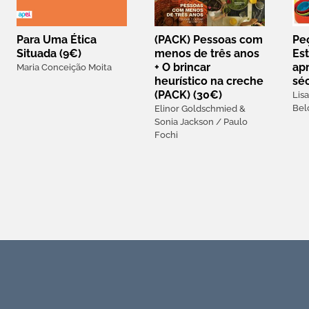
Para Uma Ética
(PACK) Pessoas com
Peç
Situada (9€)
menos de três anos
Est
+ O brincar
ap
Maria Conceição Moita
heurístico na creche
séc
(PACK) (30€)
Lis
Bel
Elinor Goldschmied &
Sonia Jackson / Paulo
Fochi
Recursos APEI