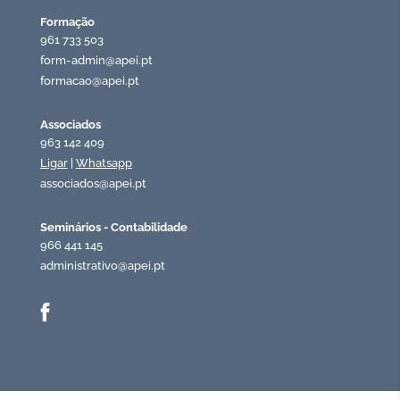
Formação
961 733 503
form-admin@apei.pt
formacao@apei.pt
Associados
963 142 409
Ligar
|
Whatsapp
associados@apei.pt
Seminários - Contabilidade
966 441 145
administrativo@apei.pt