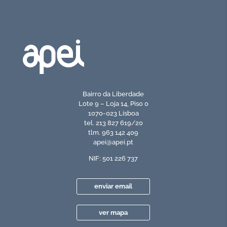
Bairro da Liberdade
Lote 9 – Loja 14, Piso 0
1070-023 Lisboa
tel. 213 827 619/20
tlm. 963 142 409
apei@apei.pt
NIF: 501 226 737
enviar email
ver mapa