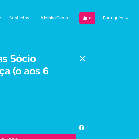
o
Contactos
A Minha Conta
0
Português
M
s Sócio
ça (o aos 6