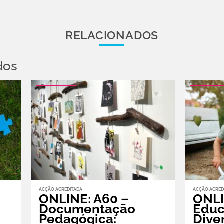
RELACIONADOS
dos
ACÇÃO ACREDITADA
ACÇÃO ACRED
ONLINE: A60 –
ONLI
Documentação
Educ
Pedagógica:
Dive