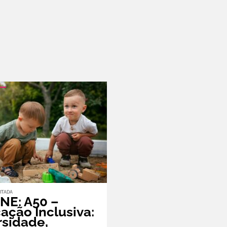
ITADA
NE: A50 –
ação Inclusiva:
rsidade,