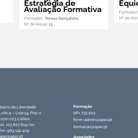
Estratégia de
Equi
Avaliação Formativa
Formador
Nº de Hor
Formador:
Teresa Gonçalves,
Nº de Horas:
13
Recursos APEI
Formação
Bairro da Liberdade
961 733 503
Lote 9 – Loja 14, Piso 0
1070-023 Lisboa
form-admin@apei.pt
tel. 213 827 619/20
formacao@apei.pt
tlm. 963 142 409
apei@apei.pt
Associados