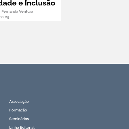
dade e Inclusão
:
Fernanda Ventura
as:
25
Subscreva a Newsletter APEI
Associação
Formação
Seminários
Linha Editorial