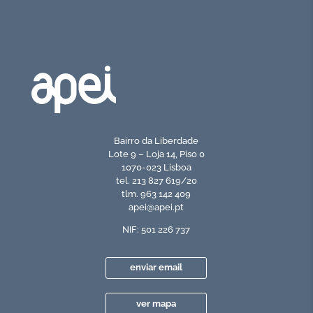
Bairro da Liberdade
Lote 9 – Loja 14, Piso 0
1070-023 Lisboa
tel. 213 827 619/20
tlm. 963 142 409
apei@apei.pt
NIF: 501 226 737
enviar email
ver mapa