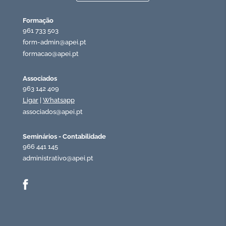
Formação
961 733 503
form-admin@apei.pt
formacao@apei.pt
Associados
963 142 409
Ligar
|
Whatsapp
associados@apei.pt
Seminários - Contabilidade
966 441 145
administrativo@apei.pt