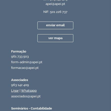
apei@apei.pt
NIF: 501 226 737
enviar email
ver mapa
Formação
961 733 503
form-admin@apei.pt
formacao@apei.pt
Associados
963 142 409
Ligar
|
Whatsapp
associados@apei.pt
Seminários - Contabilidade