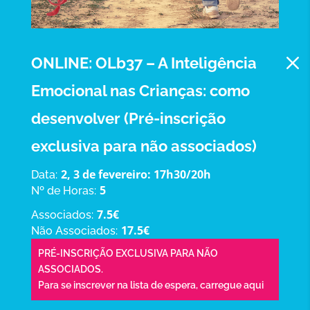
M
ONLINE: OLb37 – A Inteligência
Emocional nas Crianças: como
desenvolver (Pré-inscrição
exclusiva para não associados)
2, 3 de fevereiro: 17h30/20h
Data:
5
Nº de Horas:
7.5€
Associados:
17.5€
Não Associados:
PRÉ-INSCRIÇÃO EXCLUSIVA PARA NÃO
ASSOCIADOS.
Para se inscrever na lista de espera,
carregue aqui