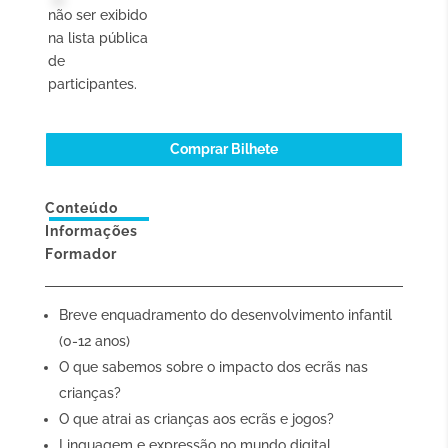
não
não ser exibido
associados)
na lista pública
de
participantes.
Comprar Bilhete
Conteúdo
Informações
Formador
Breve enquadramento do desenvolvimento infantil
(0-12 anos)
O que sabemos sobre o impacto dos ecrãs nas
crianças?
O que atrai as crianças aos ecrãs e jogos?
Linguagem e expressão no mundo digital