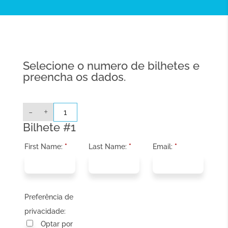
Selecione o numero de bilhetes e
preencha os dados.
Quantidade
-
+
de
ONLINE:
Bilhete #1
ON238
-
Crescer
First Name:
*
Last Name:
*
Email:
*
com
Ecrãs:
como
guiar
as
crianças
no
Preferência de
mundo
digital
privacidade:
(pré-
inscrição
Optar por
para