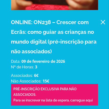
M
ONLINE: ON238 – Crescer com
Ecrãs: como guiar as crianças no
mundo digital (pré-inscrição para
não associados)
09 de fevereiro de 2026
Data:
3
Nº de Horas:
6€
Associados:
15€
Não Associados:
PRÉ-INSCRIÇÃO EXCLUSIVA PARA NÃO
ASSOCIADOS.
Para se inscrever na lista de espera,
carregue aqui