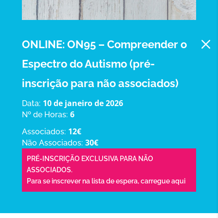
M
ONLINE: ON95 – Compreender o
Espectro do Autismo (pré-
inscrição para não associados)
10 de janeiro de 2026
Data:
6
Nº de Horas:
12€
Associados:
30€
Não Associados:
PRÉ-INSCRIÇÃO EXCLUSIVA PARA NÃO
ASSOCIADOS.
Para se inscrever na lista de espera,
carregue aqui