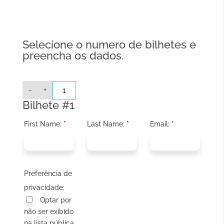
Selecione o numero de bilhetes e
preencha os dados.
Quantidade
-
+
de
ONLINE:
Bilhete #1
ON95
-
Compreender
First Name:
*
Last Name:
*
Email:
*
o
Espectro
do
Autismo
(pré-
inscrição
para
Preferência de
não
associados)
privacidade:
Optar por
não ser exibido
na lista pública