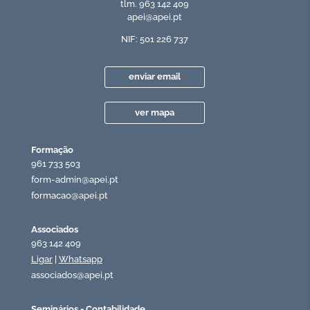
tlm. 963 142 409
apei@apei.pt
NIF: 501 226 737
enviar email
ver mapa
Formação
961 733 503
form-admin@apei.pt
formacao@apei.pt
Associados
963 142 409
Ligar
|
Whatsapp
associados@apei.pt
Seminários - Contabilidade