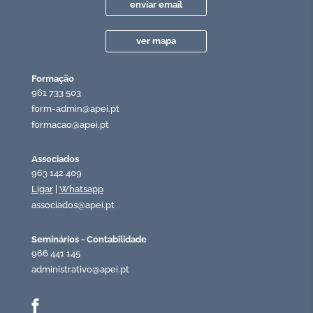
enviar email
ver mapa
Formação
961 733 503
form-admin@apei.pt
formacao@apei.pt
Associados
963 142 409
Ligar
|
Whatsapp
associados@apei.pt
Seminários - Contabilidade
966 441 145
administrativo@apei.pt