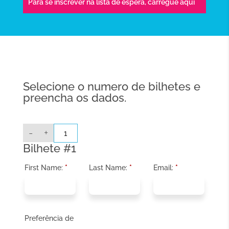
Para se inscrever na lista de espera,
carregue aqui
Selecione o numero de bilhetes e
preencha os dados.
Quantidade
-
+
de
ONLINE:
Bilhete #1
ON99
-
Diversidade
First Name:
*
Last Name:
*
Email:
*
cultural
e
inclusão
na
educação
de
infância:
Preferência de
Um
Caminho