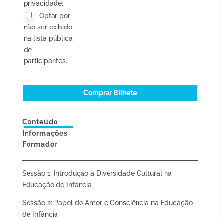
privacidade:
de
Amor
Optar por
e
Consciência
não ser exibido
(pré-
na lista pública
inscrição
para
de
não
associados)
participantes.
Comprar Bilhete
Conteúdo
Informações
Formador
Sessão 1: Introdução à Diversidade Cultural na
Educação de Infância
Sessão 2: Papel do Amor e Consciência na Educação
de Infância