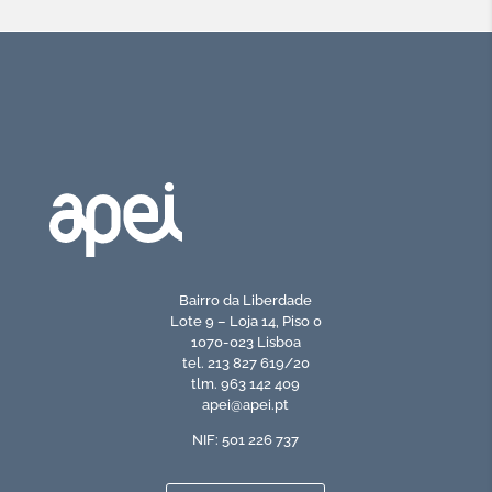
Bairro da Liberdade
Lote 9 – Loja 14, Piso 0
1070-023 Lisboa
tel. 213 827 619/20
tlm. 963 142 409
apei@apei.pt
NIF: 501 226 737